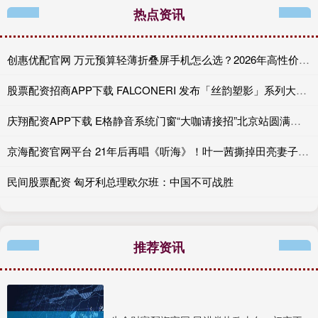
热点资讯
创惠优配官网 万元预算轻薄折叠屏手机怎么选？2026年高性价比折叠机推荐
股票配资招商APP下载 FALCONERI 发布「丝韵塑影」系列大片 以视觉叙事 礼赞桑蚕丝质感与剪裁匠艺
庆翔配资APP下载 E格静音系统门窗“大咖请接招”北京站圆满收官，创新形式引爆关注
京海配资官网平台 21年后再唱《听海》！叶一茜撕掉田亮妻子标签，全开麦炸翻舞台
民间股票配资 匈牙利总理欧尔班：中国不可战胜
推荐资讯