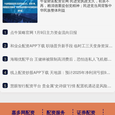
牛金财富配资官网 民进党执政太久，初衷不
再，赖清德重提创党精神；民进党当局背叛中
华民族整体利益
1
​点牛策略官网 1月9日主力资金流向日报
2
​和业众配资APP下载 职场晋升新手段 临时工三天变身资深记者丨《股东来了》防非微剧场
3
​海顺优配平台 王健林被限制高消费后，恐怕连私人飞机都没法坐了
4
​线上配资炒股APP下载 天地源：预计2025年净利润亏损9亿元—13.5亿元
5
​慧眼智行配资平台 贵金属“史诗级”行情 配置机遇还是风险区域？
嘉多网配资
配资服务
证券配资