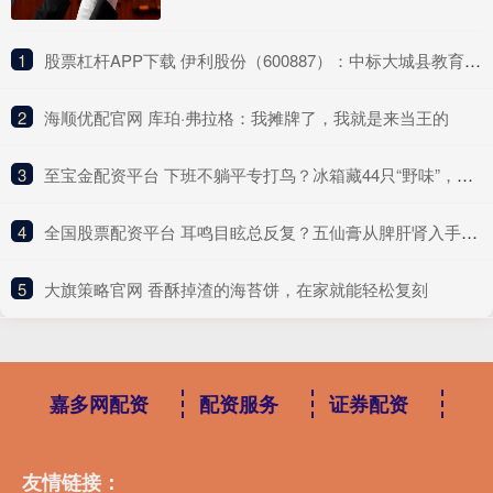
1
​股票杠杆APP下载 伊利股份（600887）：中标大城县教育和体育局采购项目，中标金额为307.02万元
2
​海顺优配官网 库珀·弗拉格：我摊牌了，我就是来当王的
3
​至宝金配资平台 下班不躺平专打鸟？冰箱藏44只“野味”，大哥馋嘴馋出刑事案
4
​全国股票配资平台 耳鸣目眩总反复？五仙膏从脾肝肾入手，帮你告别困扰
5
​大旗策略官网 香酥掉渣的海苔饼，在家就能轻松复刻
嘉多网配资
配资服务
证券配资
友情链接：