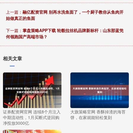
上一篇：
融亿配资官网 别再水洗鱼面了，一个厨子教你从鱼肉开
始做真正的鱼面
下一篇：
掌盘策略APP下载 轮毂拉丝机品牌新标杆：山东那蓝凭
何领跑国产高端市场？
相关文章
证券配资网官网 连续8个月注入
大旗策略官网 香酥掉渣的海苔
中期流动性，1月买断式逆回购
饼，在家就能轻松复刻
净投放3000亿