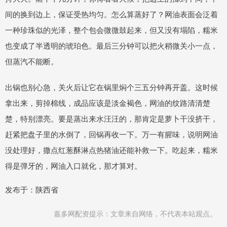
间的换到边上，保证受热均匀。怎么算蒸好了？网油表面会泛着
一种珍珠似的光泽，整个包会微微鼓起来，但又没有塌陷，糯米
也变成了半透明的琥珀色。最后三分钟可以把火稍微关小一点，
但蒸汽不能断。
出锅也别心急，关火后让它在锅里焖个三五分钟再开盖。这时候
拿出来，剪掉棉线，成品应该是淡金褐色，网油的纹路清清楚
楚，特别漂亮。要是蒸出来水汪汪的，那肯定是萝卜干没挤干，
赶紧把盘子里的水倒了，回锅再收一下。万一有腥味，说明网油
没处理好，撒点红葱酥淋点热猪油还能补救一下。吃起来，糯米
得是弹牙的，网油入口就化，那才算对。
发布于：陕西省
嘉多网配资提示：文章来自网络，不代表本站观点。