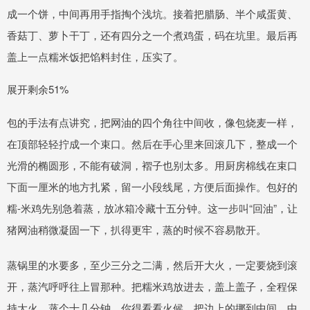
成一个饼，中间再用手指掏个浅坑。接着把腊肠、半个咸蛋黄、
香菇丁、萝卜干丁，还有四分之一个煮鸡蛋，码在坑里。最后再
盖上一点糯米饭把馅料封住，压实了。
展开剩余51%
包的手法有点讲究，把网油的四个角往中间收，像包烧麦一样，
在顶部轻轻拧成一个束口。然后在手心里来回滚几下，整成一个
光滑的椭圆形，不能有破洞，褶子也别太多。用厨房棉线在束口
下面一厘米的地方扎紧，留一小段线尾，方便后面操作。包好的
糯-米鸡先别急着蒸，放冰箱冷藏十五分钟。这一步叫“回油”，让
猪网油稍微凝固一下，扒得更牢，蒸的时候不容易散开。
蒸锅里的水要多，至少三分之二满，然后开大火，一定要烧到滚
开，蒸汽呼呼往上冒那种。把糯米鸡放进去，盖上盖子，全程保
持大火。蒸个十几分钟，你得看看火候，把边上的挪到中间，中