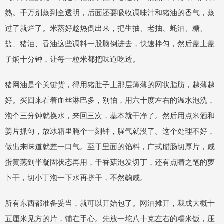
熟。千万别蒸到全透明，后面还要吸收调味汁和猪油的香气，蒸
过了就烂了。米蒸好趁热倒出来，把生抽、老抽、蚝油、糖、
盐、猪油、香油这些调料一股脑倒进去，快速拌匀，然后盖上盖
子焖十分钟，让每一粒米都把味道吃透。
猪网油是个关键货，得用猪肚子上那层薄薄的网状脂肪，越薄越
好。买回来看着血丝淋巴多，别怕，用六十度左右的温水泡洗，
泡个三分钟就换水，来回三次，基本就干净了。然后用点米酒和
姜片抓匀，放冰箱里腌个一刻钟，腥气就没了。这个处理不好，
做出来味道就差一口气。至于里面的馅料，广式腊肠切厚片，咸
蛋黄蒸到半凝固状态再用，干香菇泡发切丁，还有点睛之笔的萝
卜干，切小丁泡一下水再挤干，不然齁咸。
所有东西都准备妥当，就可以开始包了。网油摊开，裁成大概十
五厘米见方的片，铺在手心。先放一坨八十克左右的糯米饭，压