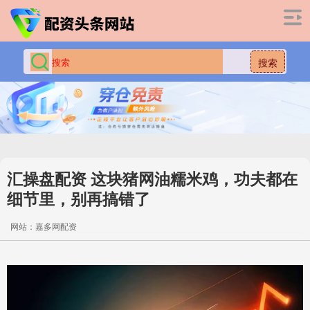
搜索
汇操盘配资 这块猪网油糯米鸡，功夫都在
细节里，别再搞错了
网站：嘉多网配资