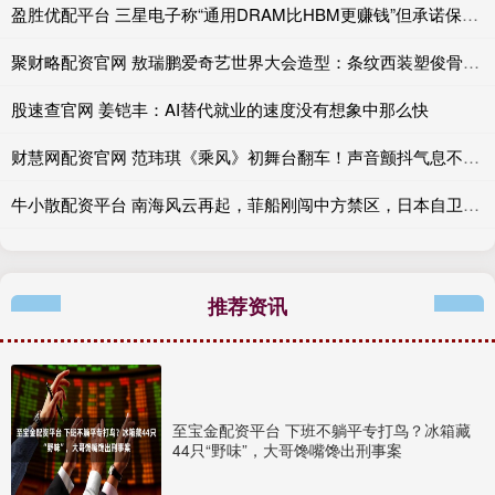
盈胜优配平台 三星电子称“通用DRAM比HBM更赚钱”但承诺保持均衡生产
聚财略配资官网 敖瑞鹏爱奇艺世界大会造型：条纹西装塑俊骨，意式格调显绅风
股速查官网 姜铠丰：AI替代就业的速度没有想象中那么快
财慧网配资官网 范玮琪《乘风》初舞台翻车！声音颤抖气息不稳遭群嘲，五年空白期成致命伤？
牛小散配资平台 南海风云再起，菲船刚闯中方禁区，日本自卫队就要登陆菲？还有23国介入
推荐资讯
至宝金配资平台 下班不躺平专打鸟？冰箱藏
44只“野味”，大哥馋嘴馋出刑事案