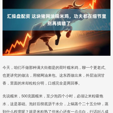
今天，咱们不做那种满大街都是的荷叶糯米鸡，聊一个更老式、
也更讲究的做法，用猪网油来包。这东西做出来，外层油润甘
香，里面的米却粒粒分明，口感完全是两回事。
先说糯米，500克圆糯米，至少泡四个小时，必须让米粒吸饱
水，这是基础。泡好后彻底沥干水分，上锅蒸个二十五分钟，蒸
到什么程度呢？就是米粒熟了但米心还有一点点白，行话叫八成